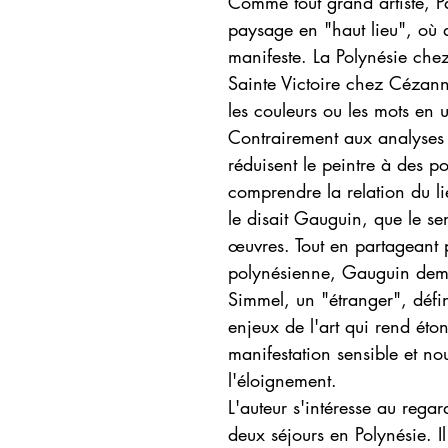
Comme tout grand artiste, 
paysage en "haut lieu", où 
manifeste. La Polynésie c
Sainte Victoire chez Cézan
les couleurs ou les mots en u
Contrairement aux analyses 
réduisent le peintre à des p
comprendre la relation du l
le disait Gauguin, que le se
œuvres. Tout en partageant 
polynésienne, Gauguin deme
Simmel, un "étranger", défin
enjeux de l'art qui rend éto
manifestation sensible et n
l'éloignement.
L'auteur s'intéresse au regar
deux séjours en Polynésie. I