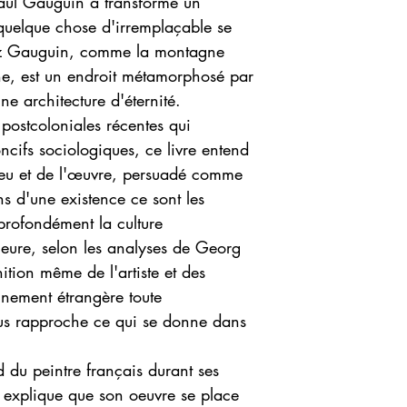
Paul Gauguin a transformé un
quelque chose d'irremplaçable se
hez Gauguin, comme la montagne
ne, est un endroit métamorphosé par
ne architecture d'éternité.
postcoloniales récentes qui
oncifs sociologiques, ce livre entend
ieu et de l'œuvre, persuadé comme
ns d'une existence ce sont les
profondément la culture
ure, selon les analyses de Georg
ition même de l'artiste et des
nnement étrangère toute
ous rapproche ce qui se donne dans
d du peintre français durant ses
l explique que son oeuvre se place