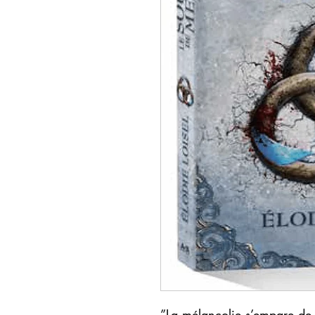
”La mélancolie s’empare de 