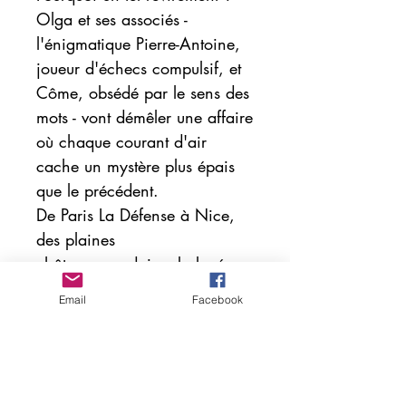
Olga et ses associés -
l'énigmatique Pierre-Antoine,
joueur d'échecs compulsif, et
Côme, obsédé par le sens des
mots - vont démêler une affaire
où chaque courant d'air
cache un mystère plus épais
que le précédent.
De Paris La Défense à Nice,
des plaines
châteaurenardaises balayées
par le mistral aux temples
Email
Facebook
indiens vibrants d'énergie, les
vents soufflent des vérités
dérangeantes.
Entre ambitions industrielles,