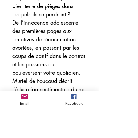
bien terre de pièges dans
lesquels ils se perdront ?
De l’innocence adolescente
des premières pages aux
tentatives de réconciliation
avortées, en passant par les
coups de canif dans le contrat
et les passions qui
bouleversent votre quotidien,
Muriel de Foucaud décrit
l’éducation sentimentale d’une
héroïne qui ne cesse de
Email
Facebook
gagner en force et en sagesse.
Roman qui nous transporte de
Bretagne en Afrique, Maï
guida ausculte avec précision