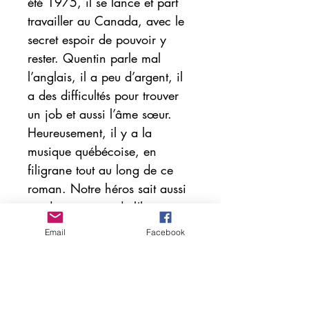
été 1975, il se lance et part
travailler au Canada, avec le
secret espoir de pouvoir y
rester. Quentin parle mal
l’anglais, il a peu d’argent, il
a des difficultés pour trouver
un job et aussi l’âme sœur.
Heureusement, il y a la
musique québécoise, en
filigrane tout au long de ce
roman. Notre héros sait aussi
garder son sens de l’humour.
»Montréal à cœur joual » est
Email
Facebook
aussi un hommage à l’amitié
entre la France et le Québec.
L’auteur Bernard Delattre, né à
Toulon-sur-Arroux (en Saône-et-