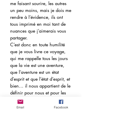
me faisant sourire, les autres
un peu moins, mais je dois me
rendre à l’évidence, ils ont
tous imprimé en moi tant de
nuances que j’aimerais vous
partager.
C’est donc en toute humilité
que je vous livre ce voyage,
qui me rappelle tous les jours
que la vie est une aventure,
que l’aventure est un état
d’esprit et que l’état d’esprit, et
bien… il nous appartient de le
définir pour nous et pour les
autres, dans le respect des nos
valeurs et des limites de
Email
Facebook
l’humanité.