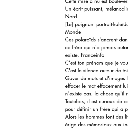
Cette mise à nu est boulever
Un écrit puissant, mélancoli
Nord
[Le] poignant portrait-kaleï
Monde
Ces polaroïds s'ancrent dans
ce frère qui n'a jamais autan
existe. Franceinfo
C'est ton prénom que je vou
C'est le silence autour de t
Gaver de mots et d'images l
effacer le mot effacement lu
n'existe pas, la chose qu'il 
Toutefois, il est curieux de c
pour définir un frère qui a pe
Alors les hommes font des l
érige des mémoriaux aux inc