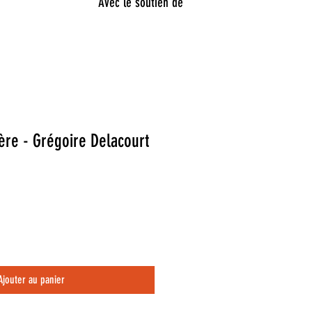
Avec le soutien de
rère - Grégoire Delacourt
Ajouter au panier