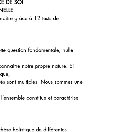
E DE SOI
NELLE
aître grâce à 12 tests de
tte question fondamentale, nulle
onnaître notre propre nature. Si
ique,
ités sont multiples. Nous sommes une
l’ensemble constitue et caractérise
thèse holistique de différentes