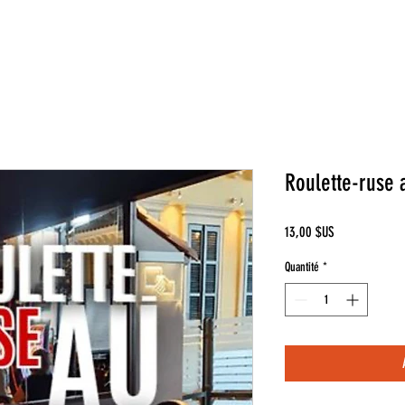
Roulette-ruse 
Prix
13,00 $US
Quantité
*