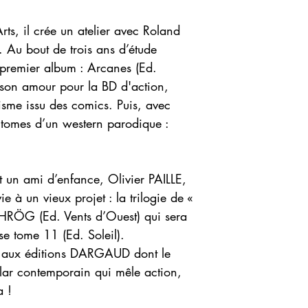
ts, il crée un atelier avec Roland
. Au bout de trois ans d’étude
r premier album : Arcanes (Ed.
t son amour pour la BD d'action,
isme issu des comics. Puis, avec
x tomes d’un western parodique :
t un ami d’enfance, Olivier PAILLE,
e à un vieux projet : la trilogie de «
 SHRÖG (Ed. Vents d’Ouest) qui sera
se tome 11 (Ed. Soleil).
gie aux éditions DARGAUD dont le
olar contemporain qui mêle action,
a !