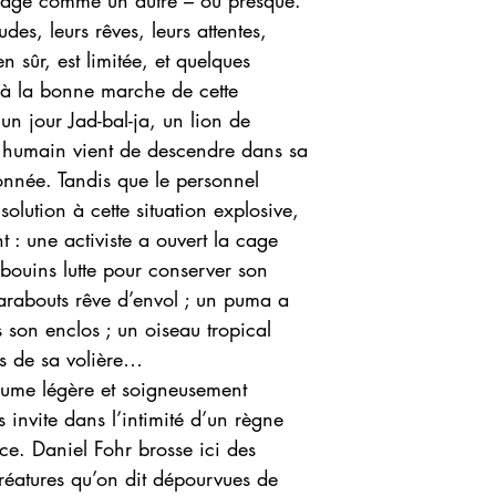
llage comme un autre – ou presque.
des, leurs rêves, leurs attentes,
en sûr, est limitée, et quelques
r à la bonne marche de cette
n jour Jad-bal-ja, un lion de
un humain vient de descendre dans sa
 donnée. Tandis que le personnel
lution à cette situation explosive,
t : une activiste a ouvert la cage
abouins lutte pour conserver son
arabouts rêve d’envol ; un puma a
son enclos ; un oiseau tropical
ns de sa volière…
lume légère et soigneusement
 invite dans l’intimité d’un règne
ce. Daniel Fohr brosse ici des
 créatures qu’on dit dépourvues de