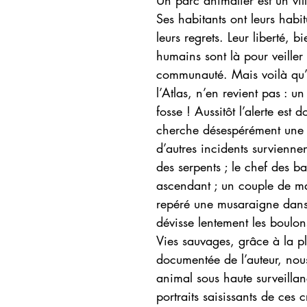
Un parc animalier est un vi
Ses habitants ont leurs habitu
leurs regrets. Leur liberté, bi
humains sont là pour veille
communauté. Mais voilà qu’u
l’Atlas, n’en revient pas : 
fosse ! Aussitôt l’alerte est
cherche désespérément une so
d’autres incidents surviennen
des serpents ; le chef des b
ascendant ; un couple de m
repéré une musaraigne dans 
dévisse lentement les boulo
Vies sauvages, grâce à la p
documentée de l’auteur, nous
animal sous haute surveillan
portraits saisissants de ces