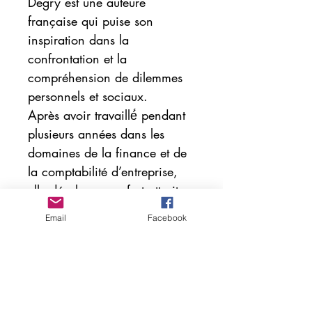
Degry est une auteure
française qui puise son
inspiration dans la
confrontation et la
compréhension de dilemmes
personnels et sociaux.
Après avoir travaillé́ pendant
plusieurs années dans les
domaines de la finance et de
la comptabilité d’entreprise,
elle développe un fort attrait
pour la littérature
Email
Facebook
philosophique et
psychanalytique. C’est lors
d’une expatriation de plusieurs
années en Allemagne qu’elle
débute l’écriture qu’elle définit