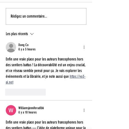
Partir (extrait) - Marie Dô
Six ans d'absence 
Rédigez un commentaire...
Rolland - Extrait
Les plus récents
Dang Co
il y a 3 heures
Enfin une vraie place pour les auteurs francophones hors 
des sentiers battus ! La découvrabilité est un enjeu crucial, 
et ce réseau semble pensé pour ça. Je vais explorer les 
événements et la librairie, et je note aussi que 
https://vo3-
ai.net
J'aime
Répondre
Williamsjenniferudlbk
il y a 10 heures
Enfin une vraie place pour les auteurs francophones hors 
des sentiers battus — l’idée de plateforme unique pour la 