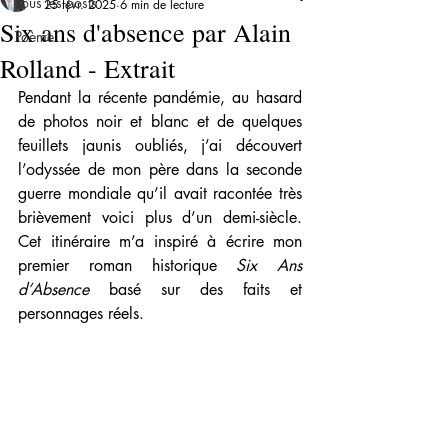
Tous les posts
25 févr. 2025
6 min de lecture
Six ans d'absence par Alain
Poème
Rolland - Extrait
Pendant la récente pandémie, au hasard 
de photos noir et blanc et de quelques 
feuillets jaunis oubliés, j’ai découvert 
l’odyssée de mon père dans la seconde 
guerre mondiale qu’il avait racontée très 
brièvement voici plus d’un demi-siècle. 
Cet itinéraire m’a inspiré à écrire mon 
premier roman historique 
Six Ans 
d’Absence
 basé sur des faits et 
personnages réels. 