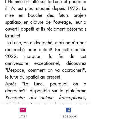
l'Homme est allé sur la Lune et pourquoi 
il n'y est plus retourné depuis 1972. La 
mise en bouche des futurs projets 
spatiaux en clôture de l'ouvrage, leur a 
ouvert l'appétit et ils réclament désormais 
la suite!
 La Lune, on a décroché, mais on n'a pas 
raccroché pour autant! En cette année 
2022, marquant la fin de cet 
anniversaire exceptionnel, découvrez 
"L'espace, comment on va accrocher!", 
le futur du spatial au présent.
Après "La Lune, pourquoi on a 
décroché?" disponible sur la plateforme 
Rencontre des auteurs francophones
, 
voici la suite, en podcast, dans ce 
premier épisode "Le prêt à décoller".
Email
Facebook
https://audio.ausha.co/BMqGvCajnQR