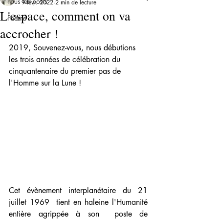
Tous les posts
9 févr. 2022
2 min de lecture
L'espace, comment on va
Poème
accrocher !
2019, Souvenez-vous, nous débutions 
les trois années de célébration du 
cinquantenaire du premier pas de 
l'Homme sur la Lune !
Cet évènement interplanétaire du 21 
juillet 1969  tient en haleine l'Humanité 
entière agrippée à son  poste de 