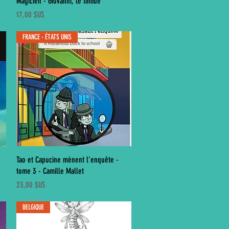
Magicien - Giovanni, le timide
Prix
17,00 $US
FRANCE - ÉTATS UNIS
Aperçu rapide
Tao et Capucine mènent l'enquête -
tome 3 - Camille Mallet
Prix
23,00 $US
BELGIQUE