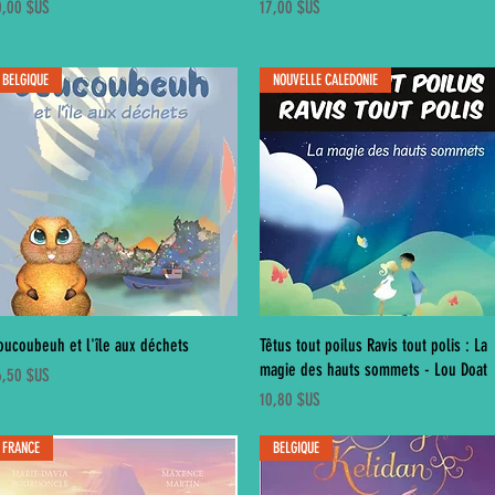
ix
Prix
0,00 $US
17,00 $US
BELGIQUE
NOUVELLE CALEDONIE
Aperçu rapide
Aperçu rapide
oucoubeuh et l'île aux déchets
Têtus tout poilus Ravis tout polis : La
magie des hauts sommets - Lou Doat
ix
6,50 $US
Prix
10,80 $US
FRANCE
BELGIQUE