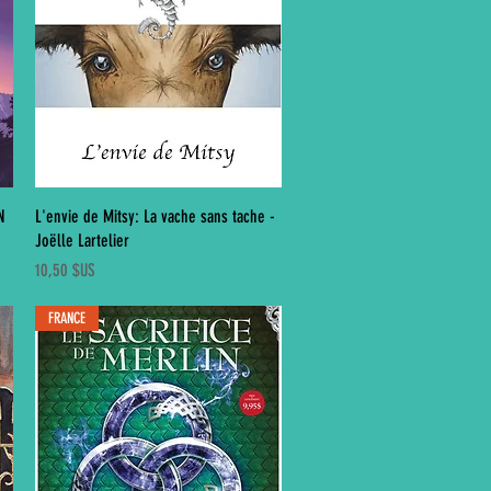
Aperçu rapide
N
L'envie de Mitsy: La vache sans tache -
Joëlle Lartelier
Prix
10,50 $US
FRANCE