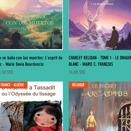
Aperçu rapide
Aperçu rapide
o se baña con los muertos: L'esprit du
CHARLEY KELIDAN - TOME 1 - LE DRAGO
ac - Marie Davia Bourdoncle
BLANC - MARIE C. FRANÇOIS
ix
Prix
5,50 $US
24,00 $US
FRANCE - ALGÉRIE
BELGIQUE