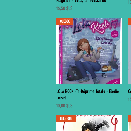
Magicien - Julia, la froussarde
Pr
1
Prix
16,50 $US
QUEBEC
Aperçu rapide
LOLA ROCK -T1-Déprime Totale - Elodie
C
Loisel
Pr
1
Prix
10,00 $US
BELGIQUE