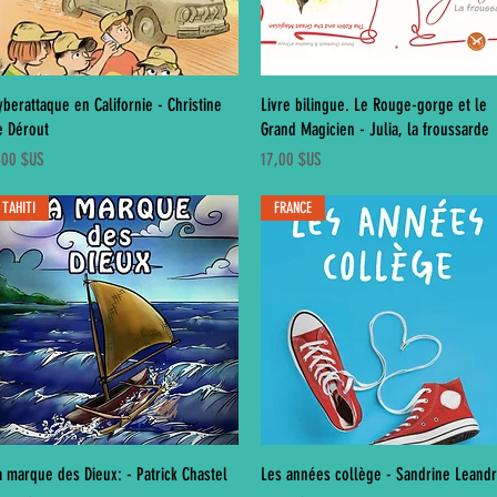
Aperçu rapide
Aperçu rapide
yberattaque en Californie - Christine
Livre bilingue. Le Rouge-gorge et le
e Dérout
Grand Magicien - Julia, la froussarde
ix
Prix
,00 $US
17,00 $US
TAHITI
FRANCE
Aperçu rapide
Aperçu rapide
a marque des Dieux: - Patrick Chastel
Les années collège - Sandrine Leandr