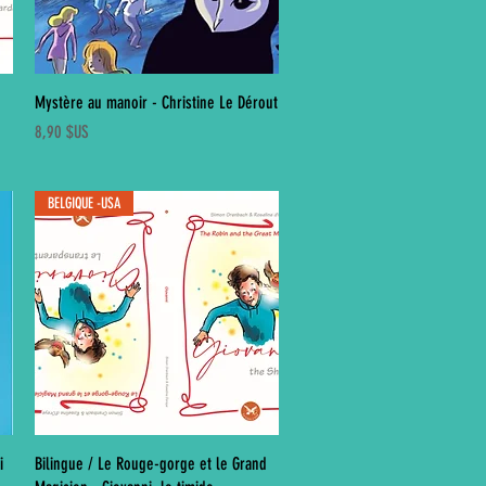
Aperçu rapide
Mystère au manoir - Christine Le Dérout
Prix
8,90 $US
BELGIQUE -USA
Aperçu rapide
i
Bilingue / Le Rouge-gorge et le Grand