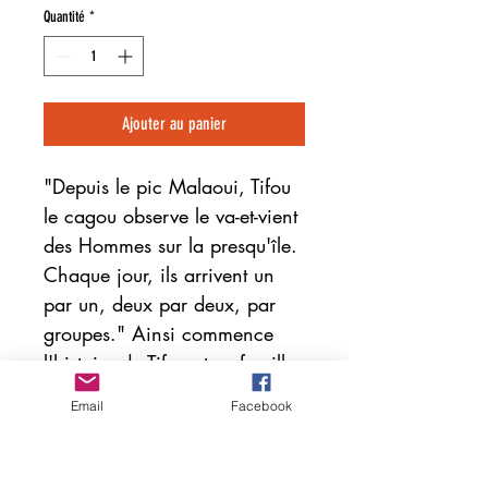
Quantité
*
Ajouter au panier
"Depuis le pic Malaoui, Tifou
le cagou observe le va-et-vient
des Hommes sur la presqu'île.
Chaque jour, ils arrivent un
par un, deux par deux, par
groupes." Ainsi commence
l'histoire de Tifou et sa famille
qui, pour fuir les nuisances
Email
Facebook
des Hommes, partent à la
recherche d'une terre
préservée. Pas facile quand on