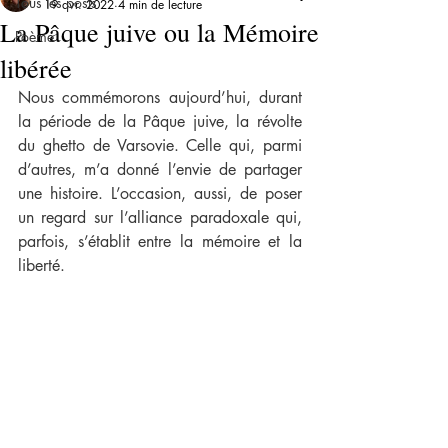
Tous les posts
19 avr. 2022
4 min de lecture
La Pâque juive ou la Mémoire
Poème
libérée
Nous commémorons aujourd’hui, durant 
la période de la Pâque juive, la révolte 
du ghetto de Varsovie. Celle qui, parmi 
d’autres, m’a donné l’envie de partager 
une histoire. L’occasion, aussi, de poser 
un regard sur l’alliance paradoxale qui, 
parfois, s’établit entre la mémoire et la 
liberté.