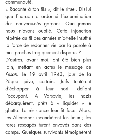
communauté.
« Raconte à ton fils », dit le rituel. Dis-lui 
que Pharaon a ordonné l’extermination 
des nouveau-nés garçons. Que jamais 
nous n’avons oublié. Cette injonction 
répétée au fil des années m’a-t-elle insufflé 
la force de redonner vie par la parole à 
mes proches tragiquement disparus ?
D’autres, avant moi, ont été bien plus 
loin, mettant en actes le message de 
Pesah
. Le 19 avril 1943, jour de la 
Pâque juive, certains Juifs tentèrent 
d’échapper à leur sort, défiant 
l’occupant. A Varsovie, les nazis 
débarquèrent, prêts à « liquider » le 
ghetto. La résistance leur fit face. Alors, 
les Allemands incendièrent les lieux ; les 
rares rescapés furent envoyés dans des 
camps. Quelques survivants témoignèrent 