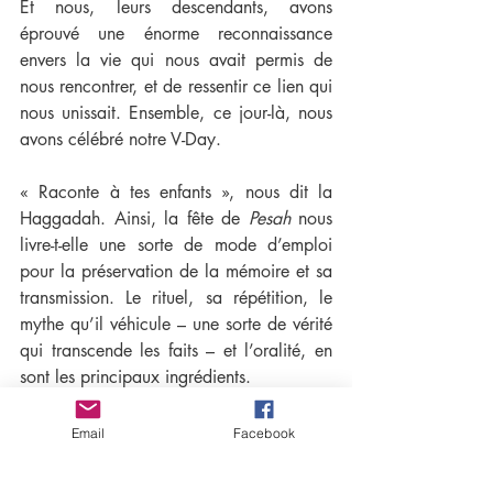
Et nous, leurs descendants, avons 
éprouvé une énorme reconnaissance 
envers la vie qui nous avait permis de 
nous rencontrer, et de ressentir ce lien qui 
nous unissait. Ensemble, ce jour-là, nous 
avons célébré notre V-Day.
« Raconte à tes enfants », nous dit la 
Haggadah. Ainsi, la fête de 
Pesah
 nous 
livre-t-elle une sorte de mode d’emploi 
pour la préservation de la mémoire et sa 
transmission. Le rituel, sa répétition, le 
mythe qu’il véhicule – une sorte de vérité 
qui transcende les faits – et l’oralité, en 
sont les principaux ingrédients.
Raconte, oui mais comment ? Alors que 
nous sommes si proches des événements, 
Email
Facebook
existe-t-il une voie pour sublimer la réalité 
sans trahir la vérité historique ? Comment 