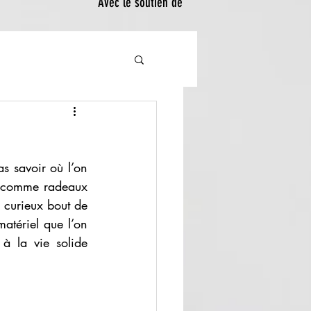
Avec le soutien de
s savoir où l’on 
s comme radeaux 
 curieux bout de 
atériel que l’on 
 la vie solide 