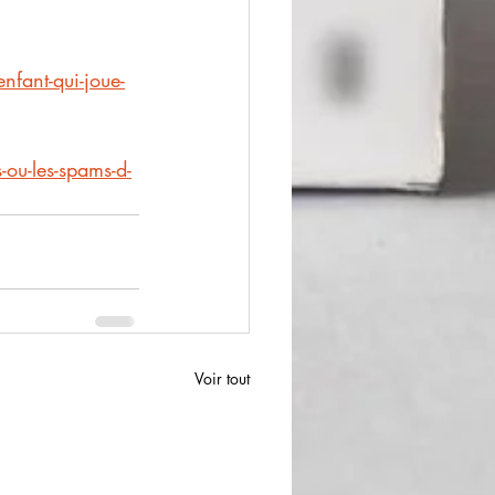
fant-qui-joue-
ou-les-spams-d-
Voir tout