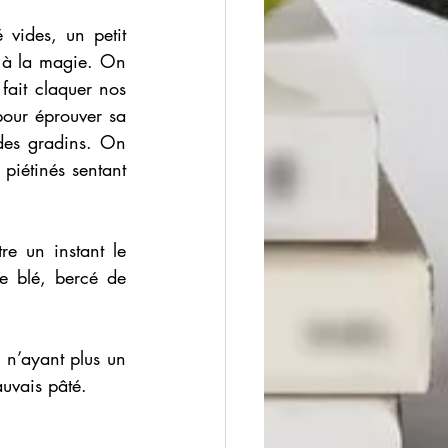
vides, un petit 
 à la magie. On 
ait claquer nos 
pour éprouver sa 
des gradins. On 
piétinés sentant 
e un instant le 
e blé, bercé de 
 n’ayant plus un 
auvais pâté. 