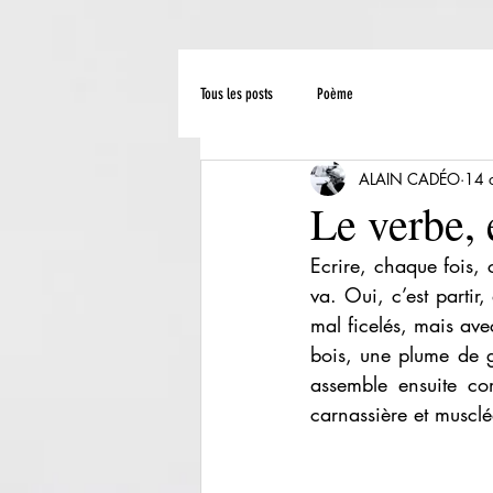
Tous les posts
Poème
ALAIN CADÉO
14 
Le verbe, 
Ecrire, chaque fois, 
va. Oui, c’est parti
mal ficelés, mais ave
bois, une plume de ge
assemble ensuite co
carnassière et musclé