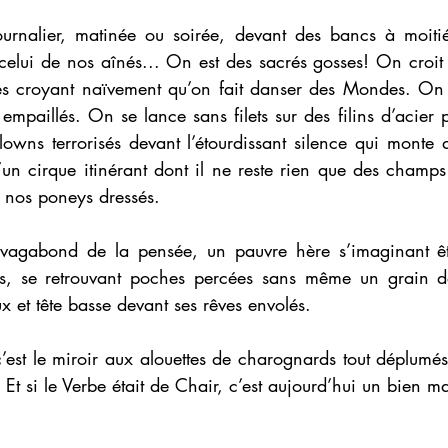
ournalier, matinée ou soirée, devant des bancs à moitié 
celui de nos aînés... On est des sacrés gosses! On croit
es croyant naïvement qu’on fait danser des Mondes. On f
 empaillés. On se lance sans filets sur des filins d’acier 
lowns terrorisés devant l’étourdissant silence qui monte 
’un cirque itinérant dont il ne reste rien que des champs 
de nos poneys dressés.
n vagabond de la pensée, un pauvre hère s’imaginant êtr
ées, se retrouvant poches percées sans même un grain d
ux et tête basse devant ses rêves envolés.
’est le miroir aux alouettes de charognards tout déplumés
 Et si le Verbe était de Chair, c’est aujourd’hui un bien m