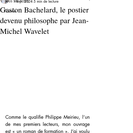
Tous les posts
1 févr. 2024
5 min de lecture
Gaston Bachelard, le postier
Poème
devenu philosophe par Jean-
Michel Wavelet
Comme le qualifie Philippe Meirieu, l’un 
de mes premiers lecteurs, mon ouvrage 
est « un roman de formation ». J’ai voulu 