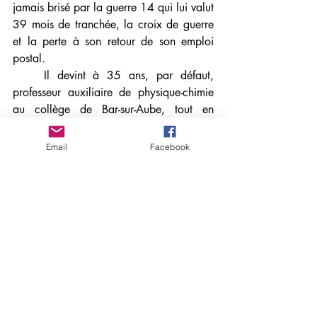
jamais brisé par la guerre 14 qui lui valut 
39 mois de tranchée, la croix de guerre 
et la perte à son retour de son emploi 
postal.
    Il devint à 35 ans, par défaut, 
professeur auxiliaire de physique-chimie 
au collège de Bar-sur-Aube, tout en 
élevant seul sa fille après le décès de sa 
jeune femme et de ses parents. C’est à 
Email
Facebook
38 ans qu’à la tête d’une famille 
monoparentale, il commence une carrière 
de penseur, bouleversant aussi bien la 
pédagogie, l’art, la poésie que l’histoire 
des sciences et l’épistémologie.
Une philosophie hors-norme produite par 
un entrecroisement de chemins
     Ce parcours aussi complexe que 
singulier, a pu conférer à sa pensée une 