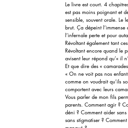
Le livre est court. 4 chapit
est pas moins poignant et déc
sensible, souvent orale. Le l
brut. Ça dépeint l’immense 
l’infernale perte et pour aut
Révoltant également tant ces 
Révoltant encore quand le pro
avisent leur répond qu’« il n
Et que dire des « camarades
« On ne voit pas nos enfant
comme on voudrait qu’ils soi
comportent avec leurs cama
Vous parler de mon fils perm
parents. Comment agir ? Co
déni ? Comment aider sans ê
sans stigmatiser ? Comment …
manqué ?