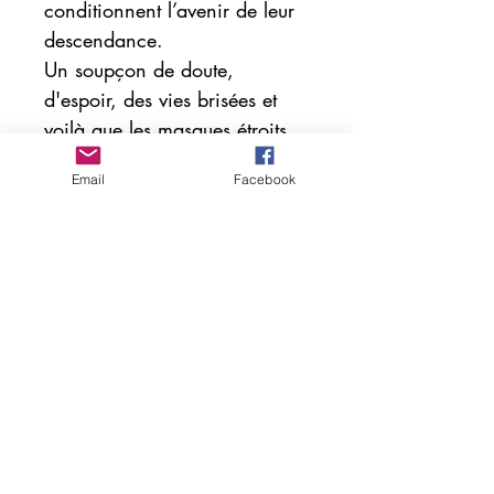
conditionnent l’avenir de leur
descendance.
Un soupçon de doute,
d'espoir, des vies brisées et
voilà que les masques étroits
se fissurent avec la vérité qui
Email
Facebook
éclate.
Ce roman peint, au-delà du
poids du secret et de la
religion, les bouleversements
de la maternité dans une
absolue modernité.
L'AUTEURE :
BENEDICTE ROUSSET a