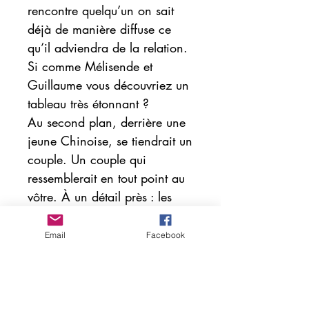
rencontre quelqu’un on sait
déjà de manière diffuse ce
qu’il adviendra de la relation.
Si comme Mélisende et
Guillaume vous découvriez un
tableau très étonnant ?
Au second plan, derrière une
jeune Chinoise, se tiendrait un
couple. Un couple qui
ressemblerait en tout point au
vôtre. À un détail près : les
personnages représentés sur la
toile seraient bien plus âgés.
Email
Facebook
Une curiosité irrésistible vous
entraînerait jusqu’en Chine, à
la recherche de la Chinoise
du tableau.