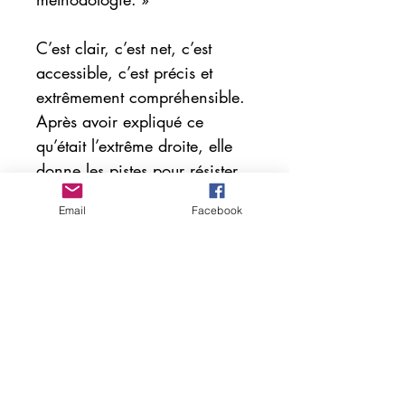
C’est clair, c’est net, c’est
accessible, c’est précis et
extrêmement compréhensible.
Après avoir expliqué ce
qu’était l’extrême droite, elle
donne les pistes pour résister.
Email
Facebook
« Refuser les discours
formatés, s’informer via des
sources diverses sur la
structure des médias, cultiver
son esprit critique, c’est faire
acte de résistance. »
Pas de recette miracle, juste du