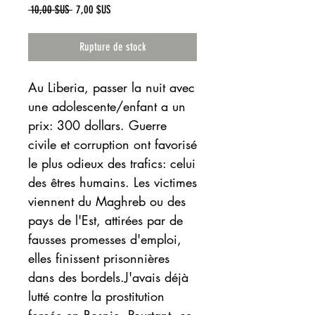
Prix
Prix
 10,00 $US 
7,00 $US
original
promotionnel
Rupture de stock
Au Liberia, passer la nuit avec 
une adolescente/enfant a un 
prix: 300 dollars. Guerre 
civile et corruption ont favorisé 
le plus odieux des trafics: celui 
des êtres humains. Les victimes 
viennent du Maghreb ou des 
pays de l'Est, attirées par de 
fausses promesses d'emploi, 
elles finissent prisonnières 
dans des bordels.J'avais déjà 
lutté contre la prostitution 