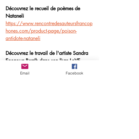
Découvrez le recueil de poèmes de 
Nataneli
https://www.rencontredesauteursfrancop
hones.com/product-page/poison-
antidote-nataneli
Découvrez le travail de l'artiste Sandra 
Encaoua Berrih dans son livre LoVE
https://www.rencontredesauteursfrancop
Email
Facebook
hones.com/product-page/love-aquarelle-
textes-sandra-encaoua-berrih