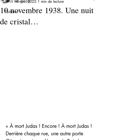
Tous les posts
14 nov. 2022
1 min de lecture
10 novembre 1938. Une nuit
Poème
de cristal…
« À mort Judas ! Encore ! À mort Judas !
Derrière chaque rue, une autre porte 