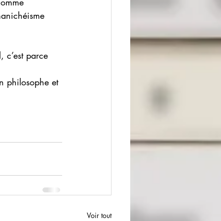
l’homme 
 manichéisme 
l, c’est parce 
n philosophe et 
Voir tout