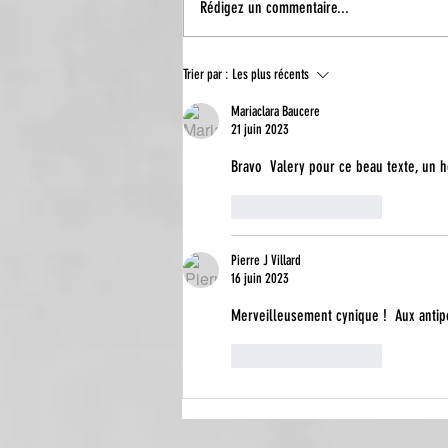
Rédigez un commentaire...
L'AGORA... NOUVELLE
Trier par :
Les plus récents
INSPIRATION
Mariaclara Baucere
21 juin 2023
Bravo  Valery pour ce beau texte, un h
J'aime
Répondre
Pierre J Villard
16 juin 2023
Merveilleusement cynique !  Aux antip
J'aime
Répondre