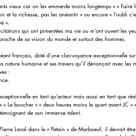
nfants vieux car on les emmerde moins longtemps » « Faire l
ir et la richesse, pas les anéantir » ou encore « l’oubli c’e
vé ».
 citations qui ont pimentées ma vie ou m’ont ouvert les yeu
 proche de sa vision du monde et surtout des hommes.
éant français, doté d’une clairvoyance exceptionnelle sur 
 la nature humaine et ses travers qu’il dénonçait avec les 
ves :
ence.
xceptionnelle en tant qu’acteur mais aussi en tant que réal
» « Le boucher » « deux heures moins le quart avant JC » 
s témoignent de son immense talent.
ierre Laval dans le « Petain » de Marboeuf, il devrait être