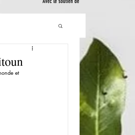
Avec le soutien de
itoun
monde et 