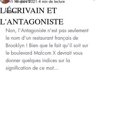
Tous les posts
16 mars 2021
4 min de lecture
L'ÉCRIVAIN ET
Poème
L'ANTAGONISTE
Non, l'Antagoniste n'est pas seulement 
le nom d'un restaurant français de 
Brooklyn ! Bien que le fait qu'il soit sur 
le boulevard Malcom X devrait vous 
donner quelques indices sur la 
signification de ce mot...