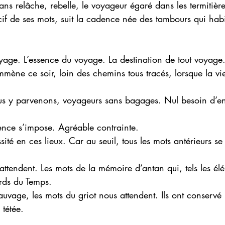
ans relâche, rebelle, le voyageur égaré dans les termitières
cif de ses mots, suit la cadence née des tambours qui habi
oyage. L’essence du voyage. La destination de tout voyage
mmène ce soir, loin des chemins tous tracés, lorsque la vi
ous y parvenons, voyageurs sans bagages. Nul besoin d’
lence s’impose. Agréable contrainte. 
ité en ces lieux. Car au seuil, tous les mots antérieurs se 
attendent. Les mots de la mémoire d’antan qui, tels les élé
rds du Temps. 
vage, les mots du griot nous attendent. Ils ont conservé 
 tétée. 