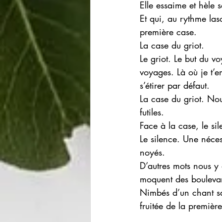
Elle essaime et hèle s
Et qui, au rythme las
première case. 
La case du griot. 
Le griot. Le but du v
voyages. Là où je t’e
s’étirer par défaut. 
La case du griot. N
futiles. 
Face à la case, le si
Le silence. Une nécess
noyés. 
D’autres mots nous y 
moquent des bouleva
Nimbés d’un chant sau
fruitée de la première