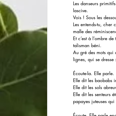
Les danseurs primitif
lascive. 
Vois ! Sous les desso
Les entends-tu, cher 
malle des réminiscenc
Et c’est à l’ombre de 
talisman béni. 
Au gré des mots qui o
lignes, qui se dresse 
Écoute-la. Elle parle. 
Elle dit les baobabs 
Elle dit les sols abre
Elle dit les senteurs 
papayes juteuses qui 
Écoute. Elle parle en