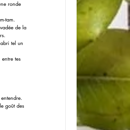
 une ronde 
am-tam. 
évadée de la 
rs. 
abri tel un 
entre tes 
s entendre. 
le goût des 