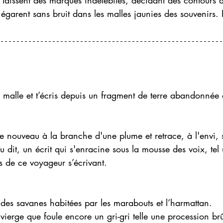
i laissent des marques indélébiles, décidant des contours d
s égarent sans bruit dans les malles jaunies des souvenirs
la malle et t’écris depuis un fragment de terre abandonnée 
 nouveau à la branche d'une plume et retrace, à l'envi, s
 dit, un écrit qui s'enracine sous la mousse des voix, tel 
as de ce voyageur s’écrivant.
des savanes habitées par les marabouts et l’harmattan. 
 vierge que foule encore un gri-gri telle une procession brû