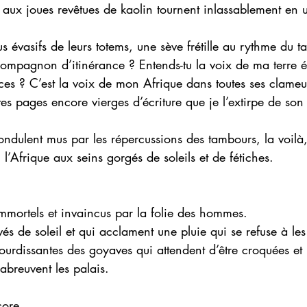
s aux joues revêtues de kaolin tournent inlassablement en
us évasifs de leurs totems, une sève frétille au rythme du t
compagnon d’itinérance ? Entends-tu la voix de ma terre 
es ? C’est la voix de mon Afrique dans toutes ses clameu
tes pages encore vierges d’écriture que je l’extirpe de son 
ndulent mus par les répercussions des tambours, la voilà, 
: l’Afrique aux seins gorgés de soleils et de fétiches. 
immortels et invaincus par la folie des hommes. 
uvés de soleil et qui acclament une pluie qui se refuse à le
étourdissantes des goyaves qui attendent d’être croquées et 
abreuvent les palais. 
core. 