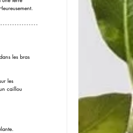
’une terre 
. Heureusement. 
dans les bras 
ur les
un caillou 
lante. 