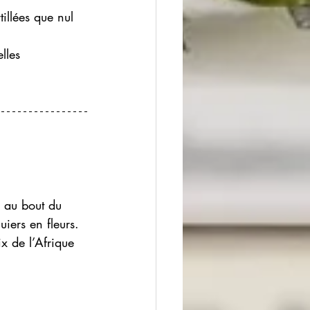
tillées que nul 
lles 
r au bout du 
iers en fleurs. 
x de l’Afrique 