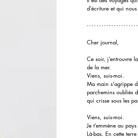
Il est des voyages qu
d’écriture et qui nou
Cher journal, 
Ce soir, j’entrouvre 
de la mer. 
Viens, suis-moi. 
Ma main s'agrippe de
parchemins oubliés du
qui crisse sous les p
Viens, suis-moi. 
Je t’emmène au pays 
Là-bas. En cette terre