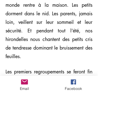
monde rentre à la maison. Les petits 
dorment dans le nid. Les parents, jamais 
loin, veillent sur leur sommeil et leur 
sécurité. E
t pendant tout l’été, nos 
hirondelles nous chantent des petits cris 
de tendresse dominant le bruissement des 
feuilles.
Les premiers regroupements se feront fin 
juillet. Les rassemblements en matinée sur 
les fils, annonceront les départs 
Email
Facebook
imminents. Elles iront passer l’hiver à 
l’ouest du bassin du Congo (Gabon, 
Nigeria…). Elles partiront toutes 
ensemble, vaille que vaille, vers l’Afrique.  
Les dernières partiront en septembre.