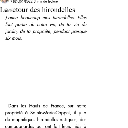
Tous les posts
22 avr. 2022
3 min de lecture
Le retour des hirondelles
Poème
J'aime beaucoup mes hirondelles. Elles 
font partie de notre vie, de la vie du 
jardin, de la propriété, pendant presque  
six mois.
Dans les Hauts de France, sur notre 
propriété à Sainte-Marie-Cappel, il y a 
de magnifiques hirondelles rustiques, des 
campagnardes qui ont fait leurs nids à 