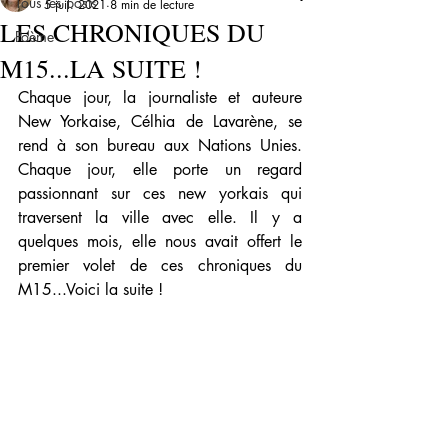
Tous les posts
5 juil. 2021
8 min de lecture
LES CHRONIQUES DU
Poème
M15...LA SUITE !
Chaque jour, la journaliste et auteure 
New Yorkaise, Célhia de Lavarène, se 
rend à son bureau aux Nations Unies. 
Chaque jour, elle porte un regard 
passionnant sur ces new yorkais qui 
traversent la ville avec elle. Il y a 
quelques mois, elle nous avait offert le 
premier volet de ces chroniques du 
M15...Voici la suite !