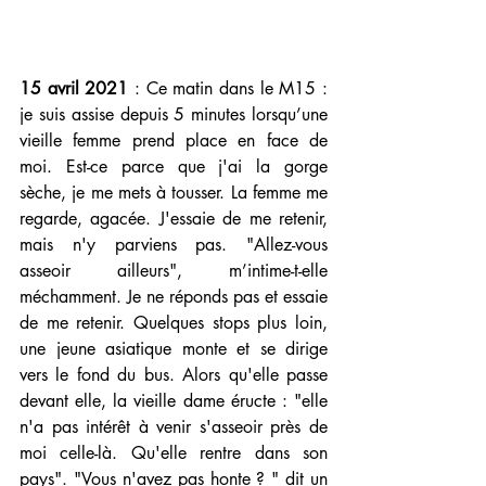
15 avril 2021 
: 
Ce matin dans le M15 : 
je suis assise depuis 5 minutes lorsqu’une 
vieille femme prend place en face de 
moi. Est-ce parce que j'ai la gorge 
sèche, je me mets à tousser. La femme me 
regarde, agacée. J'essaie de me retenir, 
mais n'y parviens pas. "Allez-vous 
asseoir ailleurs", m’intime-t-elle 
méchamment. Je ne réponds pas et essaie 
de me retenir. Quelques stops plus loin, 
une jeune asiatique monte et se dirige 
vers le fond du bus. Alors qu'elle passe 
devant elle, la vieille dame éructe : "elle 
n'a pas intérêt à venir s'asseoir près de 
moi celle-là. Qu'elle rentre dans son 
pays". "Vous n'avez pas honte ? " dit un 