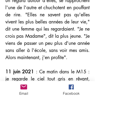
un regard autour d'elles, se rapprochent 
l'une de l'autre et chuchotent en pouffant 
de rire. "Elles ne savent pas qu'elles 
vivent les plus belles années de leur vie," 
dit une femme qui les regardaient. "Je ne 
crois pas Madame", dit la plus jeune. "Je 
viens de passer un peu plus d'une année 
sans aller à l'école, sans voir mes amis. 
Alors maintenant, j'en profite". 
11 juin 2021
 : Ce matin dans le M15 : 
je regarde le ciel tout gris en rêvant, 
lorsque je m'aperçois que mon couple 
préféré vient de monter. Elle a revêtu un 
Email
Facebook
joli tailleur beige dont la jupe droite, 
ultime coquetterie, s'arrête timidement 5 
cm au-dessus du genou. Un chemisier en 
soie rose beige égaie l'ensemble. A ses 
pieds, de jolies ballerines noires. Il porte 