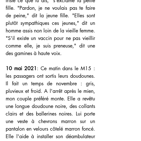
triste ce que tu dis," s'exclame la petite 
fille. "Pardon, je ne voulais pas te faire 
de peine," dit la jeune fille. "Elles sont 
plutôt sympathiques ces jeunes," dit un 
homme assis non loin de la vieille femme. 
"S'il existe un vaccin pour ne pas vieillir 
comme elle, je suis preneuse," dit une 
des gamines à haute voix. 
10 mai 2021
: 
Ce matin dans le M15 : 
les passagers ont sortis leurs doudounes. 
Il fait un temps de novembre : gris, 
pluvieux et froid. A l'arrêt après le mien, 
mon couple préféré monte. Elle a revêtu 
une longue doudoune noire, des collants 
clairs et des ballerines noires. Lui porte 
une veste à chevrons marron sur un 
pantalon en velours côtelé marron foncé. 
Elle l'aide à installer son déambulateur 