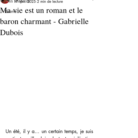
Tous les posts
17 févr. 2025
2 min de lecture
Ma vie est un roman et le
Poème
baron charmant - Gabrielle
Dubois
Un été, il y a… un certain temps, je suis 