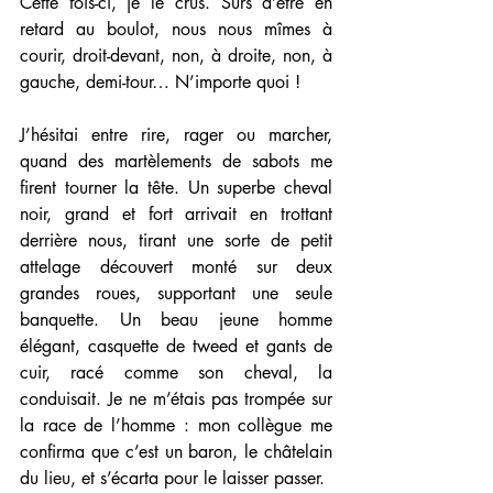
Cette fois-ci, je le crus. Sûrs d’être en 
retard au boulot, nous nous mîmes à 
courir, droit-devant, non, à droite, non, à 
gauche, demi-tour… N’importe quoi !
J’hésitai entre rire, rager ou marcher, 
quand des martèlements de sabots me 
firent tourner la tête. Un superbe cheval 
noir, grand et fort arrivait en trottant 
derrière nous, tirant une sorte de petit 
attelage découvert monté sur deux 
grandes roues, supportant une seule 
banquette. Un beau jeune homme 
élégant, casquette de tweed et gants de 
cuir, racé comme son cheval, la 
conduisait. Je ne m’étais pas trompée sur 
la race de l’homme : mon collègue me 
confirma que c’est un baron, le châtelain 
du lieu, et s’écarta pour le laisser passer.