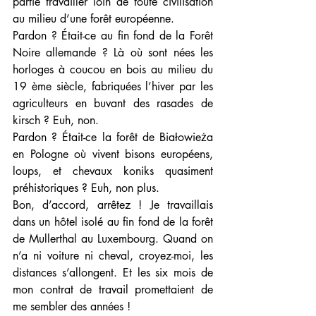
partie travailler loin de toute civilisation 
au milieu d’une forêt européenne.
Pardon ? Était-ce au fin fond de la Forêt 
Noire allemande ? Là où sont nées les 
horloges à coucou en bois au milieu du 
19 ème siècle, fabriquées l’hiver par les 
agriculteurs en buvant des rasades de 
kirsch ? Euh, non.
Pardon ? Était-ce la forêt de Białowieża 
en Pologne où vivent bisons européens, 
loups, et chevaux koniks quasiment 
préhistoriques ? Euh, non plus.
Bon, d’accord, arrêtez ! Je travaillais 
dans un hôtel isolé au fin fond de la forêt 
de Mullerthal au Luxembourg. Quand on 
n’a ni voiture ni cheval, croyez-moi, les 
distances s’allongent. Et les six mois de 
mon contrat de travail promettaient de 
me sembler des années !