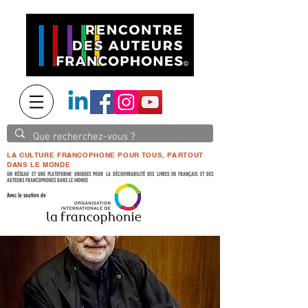
LA CULTURE FRANCOPHONE POUR TOUS, PARTOUT
DANS LE MONDE
UN RÉSEAU ET UNE PLATEFORME UNIQUES POUR LA DÉCOUVRABILITÉ DES LIVRES EN FRANÇAIS ET DES
AUTEURS FRANCOPHONES DANS LE MONDE
Avec le soutien de