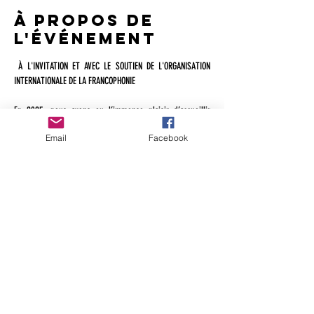
À propos de
l'événement
 À L'INVITATION ET AVEC LE SOUTIEN DE L'ORGANISATION 
INTERNATIONALE DE LA FRANCOPHONIE
En 2025, nous avons eu l’immense plaisir d’accueillir 
Jean-Pierre Laffont en tant que 
membre d’honneur de 
Email
Facebook
Rencontre des Auteurs Francophones.
Jean Pierre Laffont est diplômé de l’Ecole des Arts et 
Métiers de Vevey, en Suisse.
Arrivé aux Etats Unis en 1964, il est membre fondateur des 
agences Gamma USA (1969) et de Sygma Photo News 
(1973). Pendant cinquante ans, il a parcouru le globe pour 
les plus grands magazines et publié six livres. Son travail 
est récompensé par de nombreux prix prestigieux, 
notamment le Madeline Dane Ross Award de l’Overseas 
Press Club of America, le World Press Photo General 