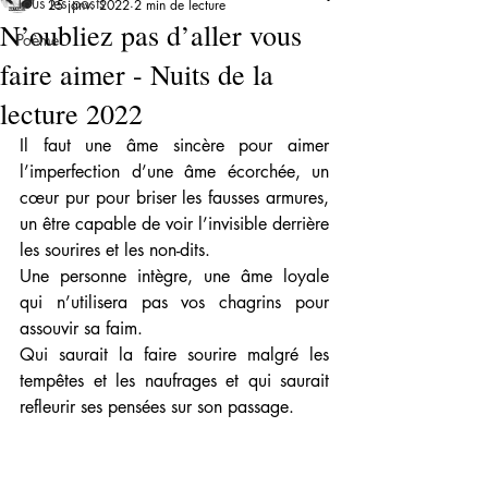
Tous les posts
25 janv. 2022
2 min de lecture
N’oubliez pas d’aller vous
Poème
faire aimer - Nuits de la
lecture 2022
Il faut une âme sincère pour aimer 
l’imperfection d’une âme écorchée, un 
cœur pur pour briser les fausses armures, 
un être capable de voir l’invisible derrière 
les sourires et les non-dits.
Une personne intègre, une âme loyale 
qui n’utilisera pas vos chagrins pour 
assouvir sa faim.
Qui saurait la faire sourire malgré les 
tempêtes et les naufrages et qui saurait 
refleurir ses pensées sur son passage.