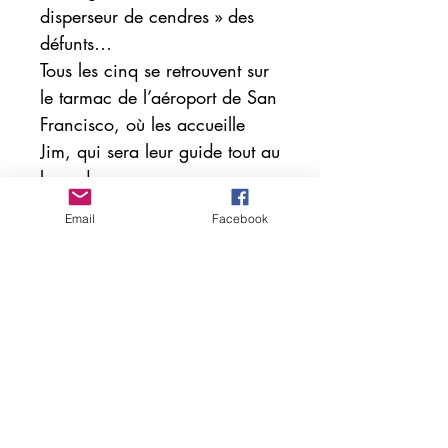
disperseur de cendres » des
défunts…
Tous les cinq se retrouvent sur
le tarmac de l’aéroport de San
Francisco, où les accueille
Jim, qui sera leur guide tout au
long du voyage.
Très vite, des détails vont
Email
Facebook
dérailler. Et ce voyage qui
s’annonçait comme une
parenthèse de rêve va se
révéler beaucoup plus
déstabilisant que prévu.
Et s’il ne s’agissait pas d’un
simple jeu ?
Au bout de l’aventure, un