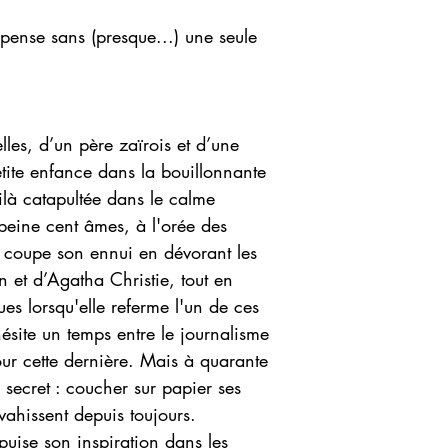
uspense sans (presque...) une seule
lles, d’un père zaïrois et d’une
tite enfance dans la bouillonnante
oilà catapultée dans le calme
 peine cent âmes, à l'orée des
 coupe son ennui en dévorant les
et d’Agatha Christie, tout en
ues lorsqu'elle referme l'un de ces
 hésite un temps entre le journalisme
our cette dernière. Mais à quarante
 secret : coucher sur papier ses
nvahissent depuis toujours.
puise son inspiration dans les