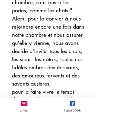
chambre, sans ouvrir les
portes, comme les chats."
Alors, pour la convier à nous
rejoindre encore une fois dans
notre chambre et nous assurer
qu'elle y vienne, nous avons
décidé d'inviter tous les chats,
les siens, les nôtres, toutes ces
fidèles ombres des écrivains,
des amoureux fervents et des
savants austères,
pour la faire vivre le temps
d'un recueil. Avec juste des
chats et quelques poèmes.
Email
Facebook
Direction éditoriale : Anna
Alexis Michel.