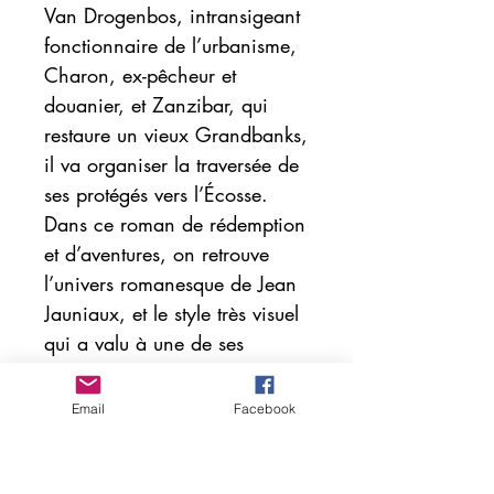
Van Drogenbos, intransigeant
fonctionnaire de l’urbanisme,
Charon, ex-pêcheur et
douanier, et Zanzibar, qui
restaure un vieux Grandbanks,
il va organiser la traversée de
ses protégés vers l’Écosse.
Dans ce roman de rédemption
et d’aventures, on retrouve
l’univers romanesque de Jean
Jauniaux, et le style très visuel
qui a valu à une de ses
nouvelles d’être adaptée au
cinéma.
Email
Facebook
«J’ai aimé le mélange du
personnel et de l’imaginaire,
la multiplicité des langages,