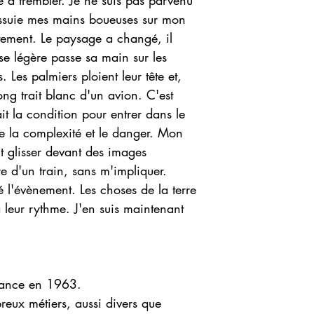
à trembler. Je ne suis pas parvenu
'essuie mes mains boueuses sur mon
ntement. Le paysage a changé, il
se légère passe sa main sur les
s. Les palmiers ploient leur tête et,
long trait blanc d'un avion. C'est
it la condition pour entrer dans le
e la complexité et le danger. Mon
 glisser devant des images
e d'un train, sans m'impliquer.
é l'évènement. Les choses de la terre
 leur rythme. J'en suis maintenant
France en 1963.
eux métiers, aussi divers que