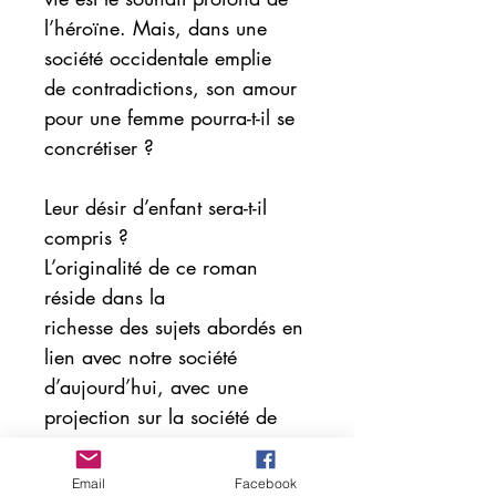
l’héroïne. Mais, dans une
société occidentale emplie
de contradictions, son amour
pour une femme pourra-t-il se
concrétiser ?
Leur désir d’enfant sera-t-il
compris ?
L’originalité de ce roman
réside dans la
richesse des sujets abordés en
lien avec notre société
d’aujourd’hui, avec une
projection sur la société de
demain « idéale » : religion,
racisme, violence faite aux
Email
Facebook