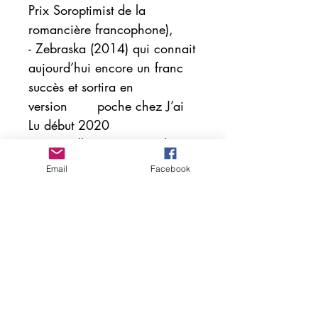
Prix Soroptimist de la
romancière francophone),
-
Zebraska
(2014) qui connait
aujourd’hui encore un franc
succès et sortira en
version poche chez J’ai
Lu début 2020
- Ce qu’elle ne m’a pas dit
(
2016) qui aborde le sujet
Email
Facebook
délicat des secrets de famille.
- Les dix-sept valises (2018)
Notons aussi chez d’autres
éditeurs
:
- Le malade et le médecin,
dialogue avec Jacques Brotchi
(2008, Couleur Livres)