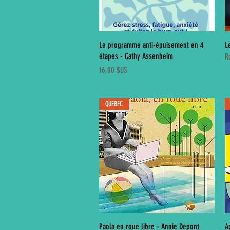
Aperçu rapide
Le programme anti-épuisement en 4
L
étapes - Cathy Assenheim
R
Prix
16,00 $US
QUEBEC
Aperçu rapide
Paola en roue libre - Annie Depont
A