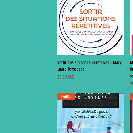
Aperçu rapide
Sortir des situations répétitives - Mary-
M
Laure Teyssedre
é
s
Prix
23,00 $US
Pr
2
FRANCE