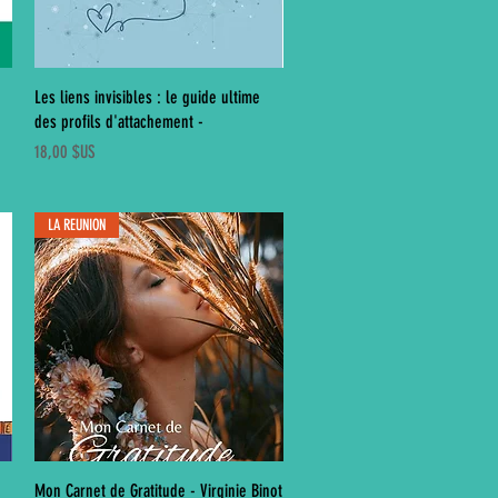
Aperçu rapide
e
Les liens invisibles : le guide ultime
des profils d'attachement -
Prix
18,00 $US
LA REUNION
Aperçu rapide
Mon Carnet de Gratitude - Virginie Binot