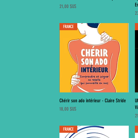
E
Prix
21,00 $US
Pr
2
FRANCE
Aperçu rapide
Chérir son ado intérieur - Claire Stride
U
V
Prix
18,00 $US
Pr
2
FRANCE