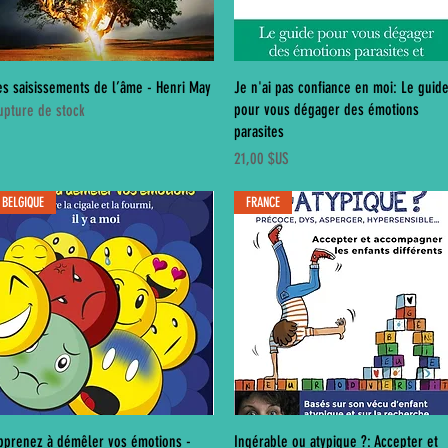
Aperçu rapide
Aperçu rapide
es saisissements de l’âme - Henri May
Je n'ai pas confiance en moi: Le guid
pour vous dégager des émotions
upture de stock
parasites
Prix
21,00 $US
BELGIQUE
FRANCE
Aperçu rapide
Aperçu rapide
pprenez à démêler vos émotions -
Ingérable ou atypique ?: Accepter et