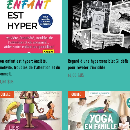
Aperçu rapide
Aperçu rapide
on enfant est hyper: Anxiété,
Regard d'une hypersensible: 31 défis
motivité, troubles de l'attention et du
pour révéler l'invisible
ommeil.
Prix
16,00 $US
ix
0,50 $US
QUEBEC
QUEBEC