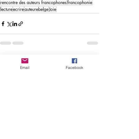
rencontre des auteurs francophones
francophonie
lecture
ecrire
auteurebelge
Joie
Posts récents
Voir tout
Email
Facebook