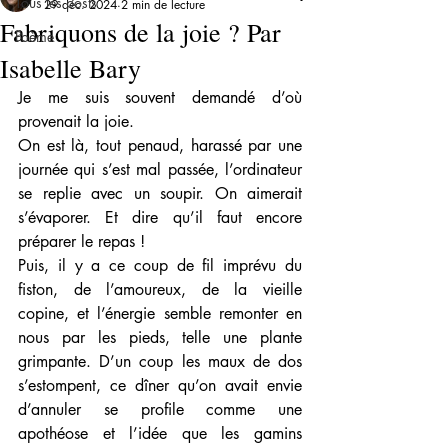
Tous les posts
29 déc. 2024
2 min de lecture
Fabriquons de la joie ? Par
Poème
Isabelle Bary
Je me suis souvent demandé d’où 
provenait la joie. 
On est là, tout penaud, harassé par une 
journée qui s’est mal passée, l’ordinateur 
se replie avec un soupir. On aimerait 
s’évaporer. Et dire qu’il faut encore 
préparer le repas ! 
Puis, il y a ce coup de fil imprévu du 
fiston, de l’amoureux, de la vieille 
copine, et l’énergie semble remonter en 
nous par les pieds, telle une plante 
grimpante. D’un coup les maux de dos 
s’estompent, ce dîner qu’on avait envie 
d’annuler se profile comme une 
apothéose et l’idée que les gamins 